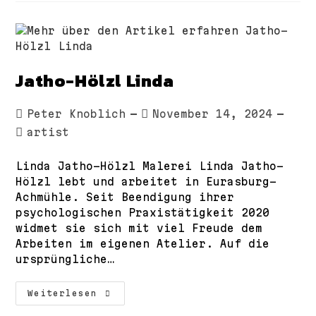
Jatho-Hölzl Linda
Beitrags-
Beitrag
Peter Knoblich
November 14, 2024
Autor:
veröffentlicht:
Beitrags-
artist
Kategorie:
Linda Jatho-Hölzl Malerei Linda Jatho-
Hölzl lebt und arbeitet in Eurasburg-
Achmühle. Seit Beendigung ihrer
psychologischen Praxistätigkeit 2020
widmet sie sich mit viel Freude dem
Arbeiten im eigenen Atelier. Auf die
ursprüngliche…
Jatho-
Weiterlesen
Hölzl
Linda