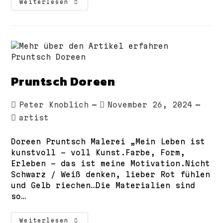
Peix
Weiterlesen
Marlen
Pruntsch Doreen
Beitrags-
Beitrag
Peter Knoblich
November 26, 2024
Autor:
veröffentlicht:
Beitrags-
artist
Kategorie:
Doreen Pruntsch Malerei „Mein Leben ist
kunstvoll - voll Kunst.Farbe, Form,
Erleben - das ist meine Motivation.Nicht
Schwarz / Weiß denken, lieber Rot fühlen
und Gelb riechen…Die Materialien sind
so…
Pruntsch
Weiterlesen