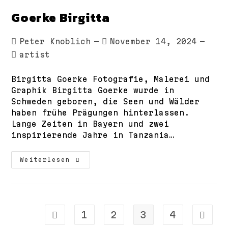
Goerke Birgitta
Beitrags-
Beitrag
Peter Knoblich
November 14, 2024
Autor:
veröffentlicht:
Beitrags-
artist
Kategorie:
Birgitta Goerke Fotografie, Malerei und
Graphik Birgitta Goerke wurde in
Schweden geboren, die Seen und Wälder
haben frühe Prägungen hinterlassen.
Lange Zeiten in Bayern und zwei
inspirierende Jahre in Tanzania…
Goerke
Weiterlesen
Birgitta
1
2
3
4
Zur vorherigen Seite
Zur nä