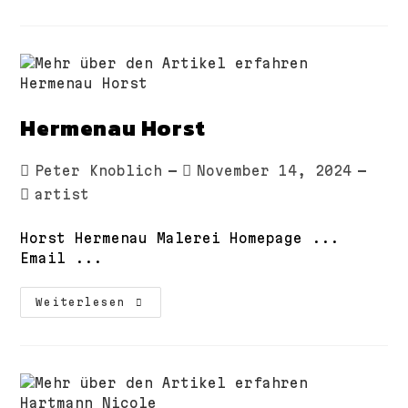
Hermenau Horst
Beitrags-
Beitrag
Peter Knoblich
November 14, 2024
Autor:
veröffentlicht:
Beitrags-
artist
Kategorie:
Horst Hermenau Malerei Homepage ...
Email ...
Hermenau
Weiterlesen
Horst