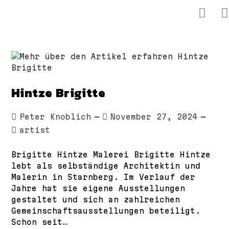
Zum
Inhalt
springen
Hintze Brigitte
Beitrags-
Beitrag
Peter Knoblich
November 27, 2024
Autor:
veröffentlicht:
Beitrags-
artist
Kategorie:
Brigitte Hintze Malerei Brigitte Hintze
lebt als selbständige Architektin und
Malerin in Starnberg. Im Verlauf der
Jahre hat sie eigene Ausstellungen
gestaltet und sich an zahlreichen
Gemeinschaftsausstellungen beteiligt.
Schon seit…