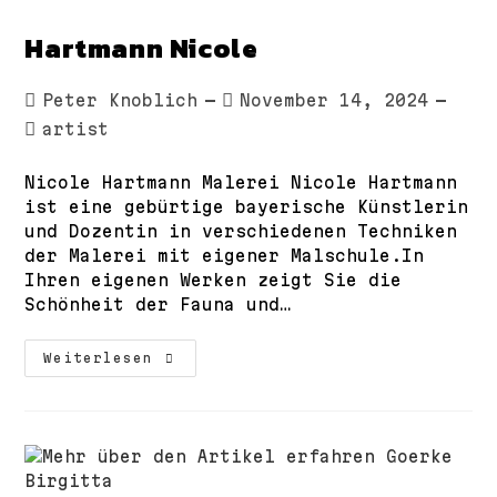
Hartmann Nicole
Beitrags-
Beitrag
Peter Knoblich
November 14, 2024
Autor:
veröffentlicht:
Beitrags-
artist
Kategorie:
Nicole Hartmann Malerei Nicole Hartmann
ist eine gebürtige bayerische Künstlerin
und Dozentin in verschiedenen Techniken
der Malerei mit eigener Malschule.In
Ihren eigenen Werken zeigt Sie die
Schönheit der Fauna und…
Hartmann
Weiterlesen
Nicole