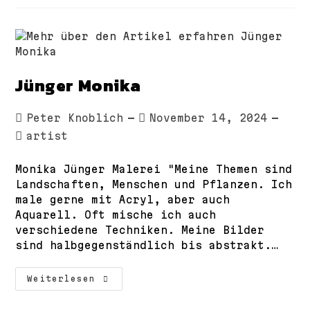
Jünger Monika
Beitrags-
Beitrag
Peter Knoblich
November 14, 2024
Autor:
veröffentlicht:
Beitrags-
artist
Kategorie:
Monika Jünger Malerei "Meine Themen sind
Landschaften, Menschen und Pflanzen. Ich
male gerne mit Acryl, aber auch
Aquarell. Oft mische ich auch
verschiedene Techniken. Meine Bilder
sind halbgegenständlich bis abstrakt.…
Jünger
Weiterlesen
Monika