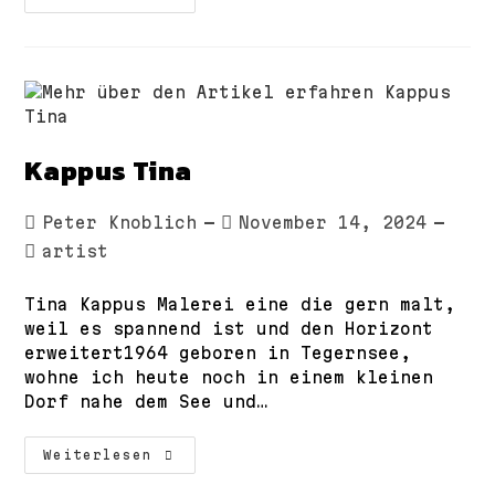
Doreen
Kappus Tina
Beitrags-
Beitrag
Peter Knoblich
November 14, 2024
Autor:
veröffentlicht:
Beitrags-
artist
Kategorie:
Tina Kappus Malerei eine die gern malt,
weil es spannend ist und den Horizont
erweitert1964 geboren in Tegernsee,
wohne ich heute noch in einem kleinen
Dorf nahe dem See und…
Kappus
Weiterlesen
Tina