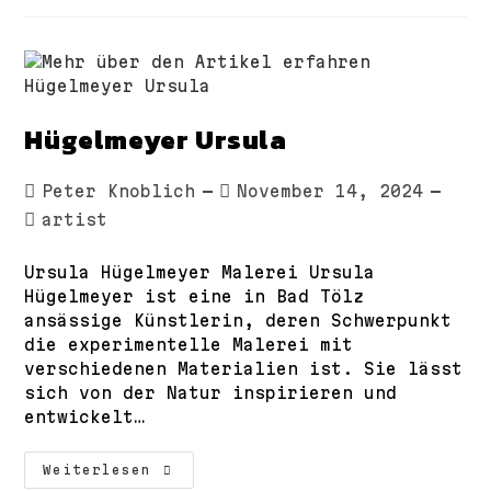
Hügelmeyer Ursula
Beitrags-
Beitrag
Peter Knoblich
November 14, 2024
Autor:
veröffentlicht:
Beitrags-
artist
Kategorie:
Ursula Hügelmeyer Malerei Ursula
Hügelmeyer ist eine in Bad Tölz
ansässige Künstlerin, deren Schwerpunkt
die experimentelle Malerei mit
verschiedenen Materialien ist. Sie lässt
sich von der Natur inspirieren und
entwickelt…
Hügelmeyer
Weiterlesen
Ursula