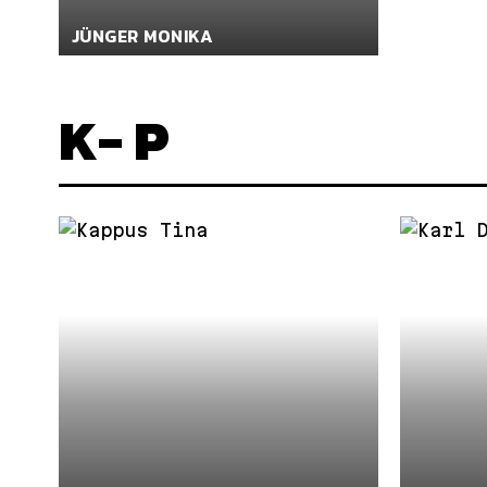
JÜNGER MONIKA
K- P